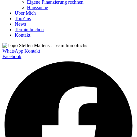
Eigene Finanzierung rechnen
Haussuche
Über Mich
TopZins
News
Termin buchen
Kontakt
WhatsApp Kontakt
Facebook