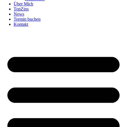
Über Mich
TopZins
News
Termin buchen
Kontakt