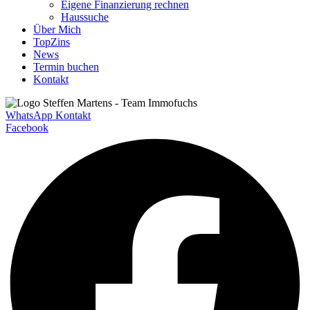
Eigene Finanzierung rechnen
Haussuche
Über Mich
TopZins
News
Termin buchen
Kontakt
WhatsApp Kontakt
Facebook