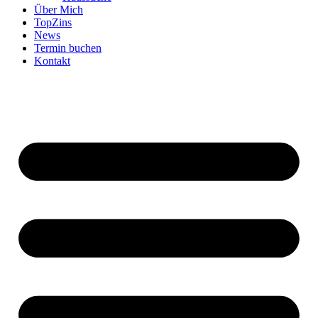
Über Mich
TopZins
News
Termin buchen
Kontakt