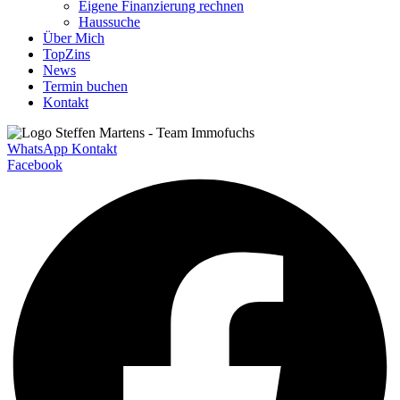
Eigene Finanzierung rechnen
Haussuche
Über Mich
TopZins
News
Termin buchen
Kontakt
WhatsApp Kontakt
Facebook