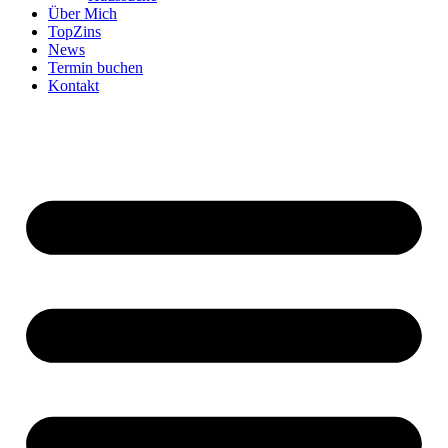
Über Mich
TopZins
News
Termin buchen
Kontakt