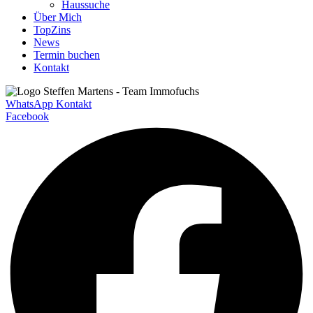
Haussuche
Über Mich
TopZins
News
Termin buchen
Kontakt
WhatsApp Kontakt
Facebook