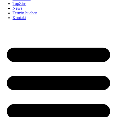
TopZins
News
Termin buchen
Kontakt