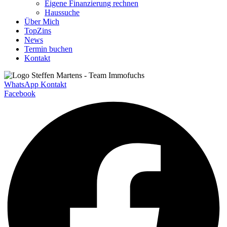
Eigene Finanzierung rechnen
Haussuche
Über Mich
TopZins
News
Termin buchen
Kontakt
WhatsApp Kontakt
Facebook