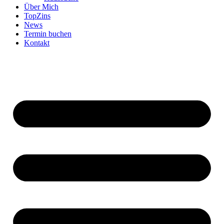
Über Mich
TopZins
News
Termin buchen
Kontakt