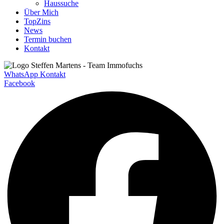
Haussuche
Über Mich
TopZins
News
Termin buchen
Kontakt
WhatsApp Kontakt
Facebook