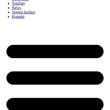
TopZins
News
Termin buchen
Kontakt