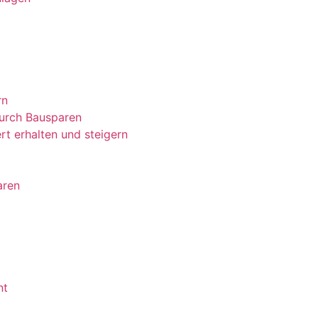
rn
urch Bausparen
t erhalten und steigern
aren
nt