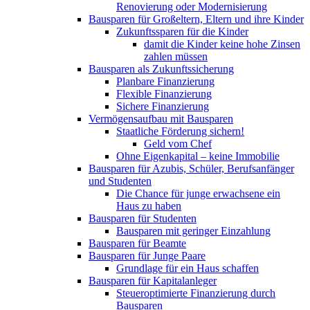
Renovierung oder Modernisierung​
Bausparen für Großeltern, Eltern und ihre Kinder
Zukunftssparen für die Kinder
damit die Kinder keine hohe Zinsen
zahlen müssen
Bausparen als Zukunftssicherung​​
Planbare Finanzierung
Flexible Finanzierung
Sichere Finanzierung
Vermögensaufbau mit Bausparen
Staatliche Förderung sichern!
Geld vom Chef
Ohne Eigenkapital – keine Immobilie
Bausparen für Azubis, Schüler, Berufsanfänger
und Studenten
Die Chance für junge erwachsene ein
Haus zu haben
Bausparen für Studenten
Bausparen mit geringer Einzahlung
Bausparen für Beamte
Bausparen für Junge Paare
Grundlage für ein Haus schaffen
Bausparen für Kapitalanleger
Steueroptimierte Finanzierung durch
Bausparen