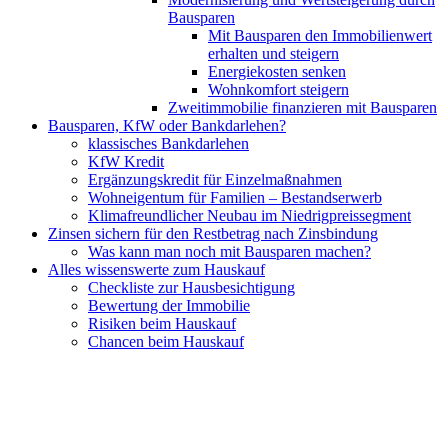
Bausparen
Mit Bausparen den Immobilienwert
erhalten und steigern
Energiekosten senken
Wohnkomfort steigern
Zweitimmobilie finanzieren mit Bausparen
Bausparen, KfW oder Bankdarlehen?
klassisches Bankdarlehen
KfW Kredit
Ergänzungskredit für Einzelmaßnahmen
Wohneigentum für Familien – Bestandserwerb
Klimafreundlicher Neubau im Niedrigpreissegment
Zinsen sichern für den Restbetrag nach Zinsbindung
Was kann man noch mit Bausparen machen?
Alles wissenswerte zum Hauskauf
Checkliste zur Hausbesichtigung
Bewertung der Immobilie
Risiken beim Hauskauf
Chancen beim Hauskauf