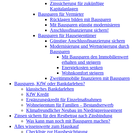
Zinssicherung für zukünftige
Kapitalanlagen
Bausparen für Vermieter
Rücklagen bilden mit Bausparen
Mit Bausparen günstig modernisieren
Anschlussfinanzierung sichern!
Bausparen für Hauseigentümer
Günstige Anschlussfinanzierung sichern
Modernisierung und Wertsteigerung durch
Bausparen
Mit Bausparen den Immobilienwert
erhalten und steigern
Energiekosten senken
Wohnkomfort steigern
Zweitimmobilie finanzieren mit Bausparen
Bausparen, KfW oder Bankdarlehen?
klassisches Bankdarlehen
KfW Kredit
Ergänzungskredit für Einzelmaßnahmen
Wohneigentum für Familien – Bestandserwerb
Klimafreundlicher Neubau im Niedrigpreissegment
Zinsen sichern für den Restbetrag nach Zinsbindung
Was kann man noch mit Bausparen machen?
Alles wissenswerte zum Hauskauf
Checkliste zur Hausbesichtigung