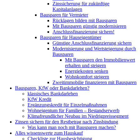
Zinssicherung für zukünftige
Kapitalanlagen
Bausparen für Vermieter
Rücklagen bilden mit Bausparen
Mit Bausparen günstig modernisieren
Anschlussfinanzierung sichern!
Bausparen für Hauseigentümer
Günstige Anschlussfinanzierung sichern
Modernisierung und Wertsteigerung durch
Bausparen
Mit Bausparen den Immobilienwert
erhalten und steigern
Energiekosten senken
Wohnkomfort steigern
Zweitimmobilie finanzieren mit Bausparen
Bausparen, KfW oder Bankdarlehen?
klassisches Bankdarlehen
KfW Kredit
Ergänzungskredit für Einzelmaßnahmen
Wohneigentum für Familien – Bestandserwerb
Klimafreundlicher Neubau im Niedrigpreissegment
Zinsen sichern für den Restbetrag nach Zinsbindung
Was kann man noch mit Bausparen machen?
Alles wissenswerte zum Hauskauf
Checkliste zur Hausbesichtigung