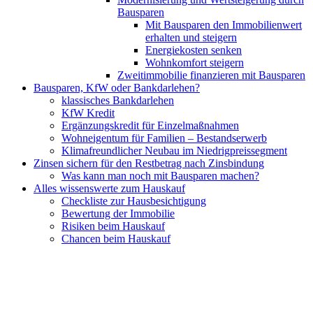
Bausparen
Mit Bausparen den Immobilienwert
erhalten und steigern
Energiekosten senken
Wohnkomfort steigern
Zweitimmobilie finanzieren mit Bausparen
Bausparen, KfW oder Bankdarlehen?
klassisches Bankdarlehen
KfW Kredit
Ergänzungskredit für Einzelmaßnahmen
Wohneigentum für Familien – Bestandserwerb
Klimafreundlicher Neubau im Niedrigpreissegment
Zinsen sichern für den Restbetrag nach Zinsbindung
Was kann man noch mit Bausparen machen?
Alles wissenswerte zum Hauskauf
Checkliste zur Hausbesichtigung
Bewertung der Immobilie
Risiken beim Hauskauf
Chancen beim Hauskauf