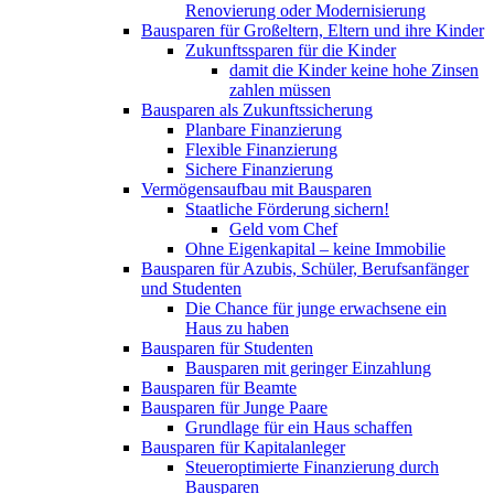
Renovierung oder Modernisierung​
Bausparen für Großeltern, Eltern und ihre Kinder
Zukunftssparen für die Kinder
damit die Kinder keine hohe Zinsen
zahlen müssen
Bausparen als Zukunftssicherung​​
Planbare Finanzierung
Flexible Finanzierung
Sichere Finanzierung
Vermögensaufbau mit Bausparen
Staatliche Förderung sichern!
Geld vom Chef
Ohne Eigenkapital – keine Immobilie
Bausparen für Azubis, Schüler, Berufsanfänger
und Studenten
Die Chance für junge erwachsene ein
Haus zu haben
Bausparen für Studenten
Bausparen mit geringer Einzahlung
Bausparen für Beamte
Bausparen für Junge Paare
Grundlage für ein Haus schaffen
Bausparen für Kapitalanleger
Steueroptimierte Finanzierung durch
Bausparen