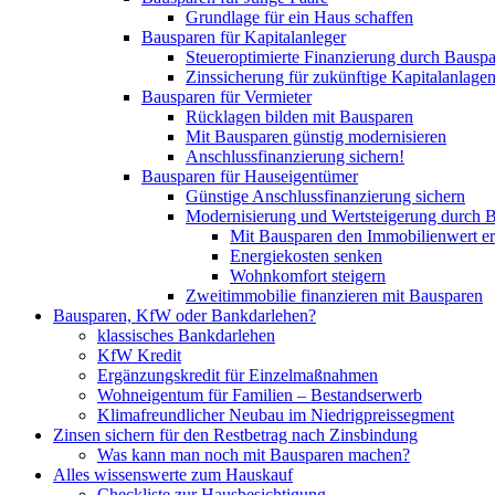
Grundlage für ein Haus schaffen
Bausparen für Kapitalanleger
Steueroptimierte Finanzierung durch Bausp
Zinssicherung für zukünftige Kapitalanlage
Bausparen für Vermieter
Rücklagen bilden mit Bausparen
Mit Bausparen günstig modernisieren
Anschlussfinanzierung sichern!
Bausparen für Hauseigentümer
Günstige Anschlussfinanzierung sichern
Modernisierung und Wertsteigerung durch 
Mit Bausparen den Immobilienwert erh
Energiekosten senken
Wohnkomfort steigern
Zweitimmobilie finanzieren mit Bausparen
Bausparen, KfW oder Bankdarlehen?
klassisches Bankdarlehen
KfW Kredit
Ergänzungskredit für Einzelmaßnahmen
Wohneigentum für Familien – Bestandserwerb
Klimafreundlicher Neubau im Niedrigpreissegment
Zinsen sichern für den Restbetrag nach Zinsbindung
Was kann man noch mit Bausparen machen?
Alles wissenswerte zum Hauskauf
Checkliste zur Hausbesichtigung