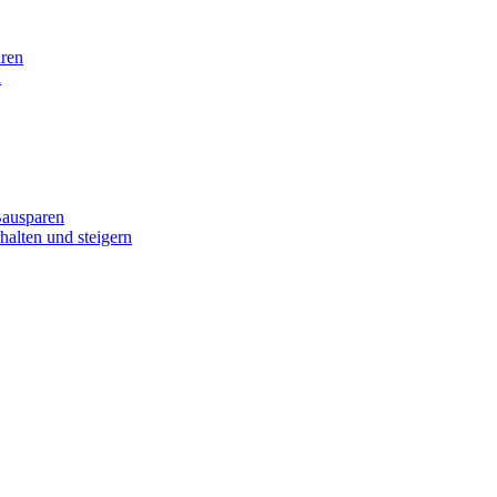
aren
n
Bausparen
alten und steigern