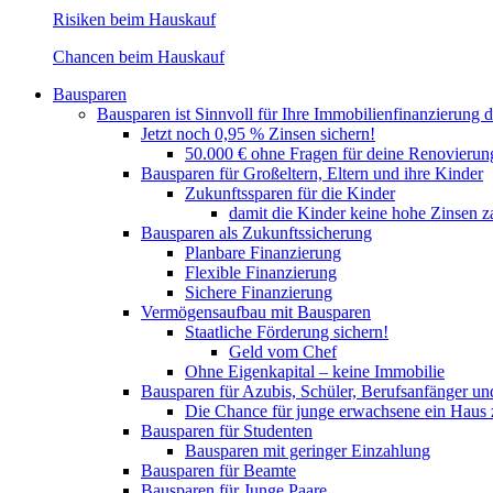
Risiken beim Hauskauf
Chancen beim Hauskauf
Bausparen
Bausparen ist Sinnvoll für Ihre Immobilienfinanzierung 
Jetzt noch 0,95 % Zinsen sichern!
50.000 € ohne Fragen für deine Renovierun
Bausparen für Großeltern, Eltern und ihre Kinder
Zukunftssparen für die Kinder
damit die Kinder keine hohe Zinsen 
Bausparen als Zukunftssicherung​​
Planbare Finanzierung
Flexible Finanzierung
Sichere Finanzierung
Vermögensaufbau mit Bausparen
Staatliche Förderung sichern!
Geld vom Chef
Ohne Eigenkapital – keine Immobilie
Bausparen für Azubis, Schüler, Berufsanfänger un
Die Chance für junge erwachsene ein Haus
Bausparen für Studenten
Bausparen mit geringer Einzahlung
Bausparen für Beamte
Bausparen für Junge Paare