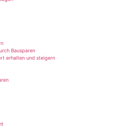
rn
urch Bausparen
t erhalten und steigern
aren
nt