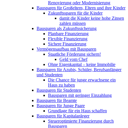
Renovierung oder Modernisierung​
Bausparen für Großeltern, Eltern und ihre Kinder
Zukunftssparen für die Kinder
damit die Kinder keine hohe Zinsen
zahlen müssen
Bausparen als Zukunftssicherung​​
Planbare Finanzierung
Flexible Finanzierung
Sichere Finanzierung
Vermögensaufbau mit Bausparen
Staatliche Förderung sichern!
Geld vom Chef
Ohne Eigenkapital – keine Immobilie
Bausparen für Azubis, Schüler, Berufsanfänger
und Studenten
Die Chance für junge erwachsene ein
Haus zu haben
Bausparen für Studenten
Bausparen mit geringer Einzahlung
Bausparen für Beamte
Bausparen für Junge Paare
Grundlage für ein Haus schaffen
Bausparen für Kapitalanleger
Steueroptimierte Finanzierung durch
Bausparen