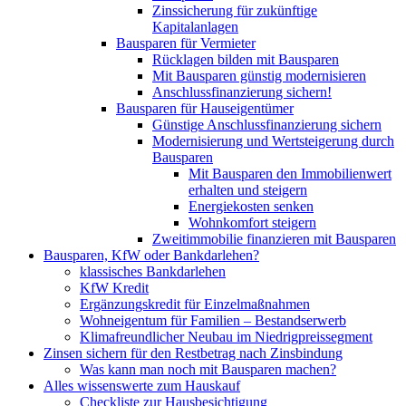
Zinssicherung für zukünftige
Kapitalanlagen
Bausparen für Vermieter
Rücklagen bilden mit Bausparen
Mit Bausparen günstig modernisieren
Anschlussfinanzierung sichern!
Bausparen für Hauseigentümer
Günstige Anschlussfinanzierung sichern
Modernisierung und Wertsteigerung durch
Bausparen
Mit Bausparen den Immobilienwert
erhalten und steigern
Energiekosten senken
Wohnkomfort steigern
Zweitimmobilie finanzieren mit Bausparen
Bausparen, KfW oder Bankdarlehen?
klassisches Bankdarlehen
KfW Kredit
Ergänzungskredit für Einzelmaßnahmen
Wohneigentum für Familien – Bestandserwerb
Klimafreundlicher Neubau im Niedrigpreissegment
Zinsen sichern für den Restbetrag nach Zinsbindung
Was kann man noch mit Bausparen machen?
Alles wissenswerte zum Hauskauf
Checkliste zur Hausbesichtigung