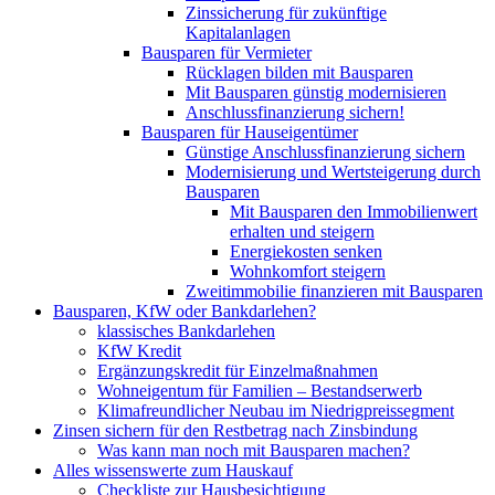
Zinssicherung für zukünftige
Kapitalanlagen
Bausparen für Vermieter
Rücklagen bilden mit Bausparen
Mit Bausparen günstig modernisieren
Anschlussfinanzierung sichern!
Bausparen für Hauseigentümer
Günstige Anschlussfinanzierung sichern
Modernisierung und Wertsteigerung durch
Bausparen
Mit Bausparen den Immobilienwert
erhalten und steigern
Energiekosten senken
Wohnkomfort steigern
Zweitimmobilie finanzieren mit Bausparen
Bausparen, KfW oder Bankdarlehen?
klassisches Bankdarlehen
KfW Kredit
Ergänzungskredit für Einzelmaßnahmen
Wohneigentum für Familien – Bestandserwerb
Klimafreundlicher Neubau im Niedrigpreissegment
Zinsen sichern für den Restbetrag nach Zinsbindung
Was kann man noch mit Bausparen machen?
Alles wissenswerte zum Hauskauf
Checkliste zur Hausbesichtigung