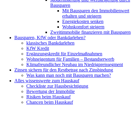
Bausparen
Mit Bausparen den Immobilienwert
erhalten und steigern
Energiekosten senken
Wohnkomfort steigern
Zweitimmobilie finanzieren mit Bausparen
Bausparen, KfW oder Bankdarlehen?
klassisches Bankdarlehen
KfW Kredit
Ergänzungskredit für Einzelmaßnahmen
Wohneigentum für Familien – Bestandserwerb
Klimafreundlicher Neubau im Niedrigpreissegment
Zinsen sichern für den Restbetrag nach Zinsbindung
Was kann man noch mit Bausparen machen?
Alles wissenswerte zum Hauskauf
Checkliste zur Hausbesichtigung
Bewertung der Immobilie
Risiken beim Hauskauf
Chancen beim Hauskauf