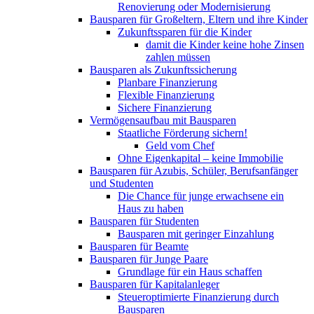
Renovierung oder Modernisierung​
Bausparen für Großeltern, Eltern und ihre Kinder
Zukunftssparen für die Kinder
damit die Kinder keine hohe Zinsen
zahlen müssen
Bausparen als Zukunftssicherung​​
Planbare Finanzierung
Flexible Finanzierung
Sichere Finanzierung
Vermögensaufbau mit Bausparen
Staatliche Förderung sichern!
Geld vom Chef
Ohne Eigenkapital – keine Immobilie
Bausparen für Azubis, Schüler, Berufsanfänger
und Studenten
Die Chance für junge erwachsene ein
Haus zu haben
Bausparen für Studenten
Bausparen mit geringer Einzahlung
Bausparen für Beamte
Bausparen für Junge Paare
Grundlage für ein Haus schaffen
Bausparen für Kapitalanleger
Steueroptimierte Finanzierung durch
Bausparen